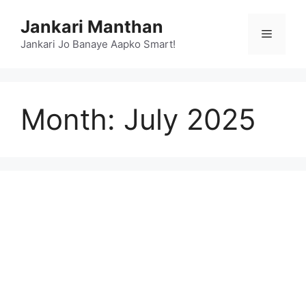
Skip
Jankari Manthan
to
Menu
content
Jankari Jo Banaye Aapko Smart!
Month:
July 2025