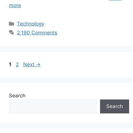
more
Categories
Technology
2,190 Comments
Page
Page
1
2
Next
→
Search
Search