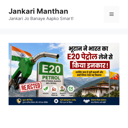
Skip
Jankari Manthan
to
Menu
content
Jankari Jo Banaye Aapko Smart!