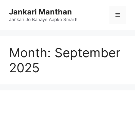
Skip
Jankari Manthan
to
Menu
content
Jankari Jo Banaye Aapko Smart!
Month:
September
2025