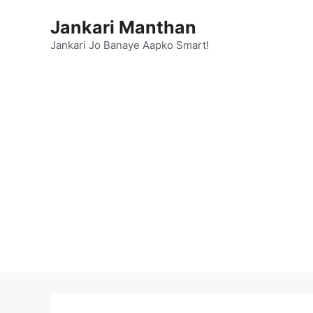
Skip
Jankari Manthan
to
content
Jankari Jo Banaye Aapko Smart!