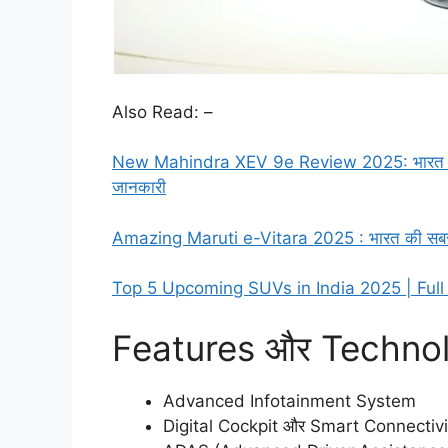
Also Read: –
New Mahindra XEV 9e Review 2025: भारत की स
जानकारी
Amazing Maruti e-Vitara 2025 : भारत की सबसे
Top 5 Upcoming SUVs in India 2025 | Ful
Features और Techno
Advanced Infotainment System
Digital Cockpit और Smart Connectivi