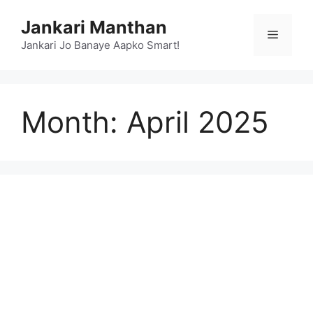
Skip
Jankari Manthan
to
Menu
content
Jankari Jo Banaye Aapko Smart!
Month:
April 2025