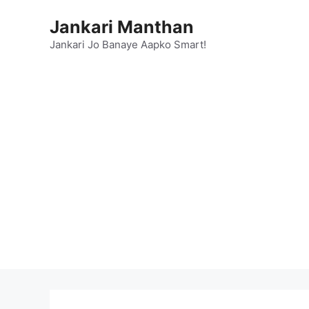
Skip
Jankari Manthan
to
content
Jankari Jo Banaye Aapko Smart!