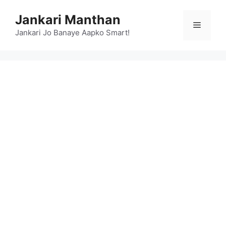
Skip
Jankari Manthan
to
Menu
content
Jankari Jo Banaye Aapko Smart!