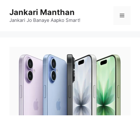
Skip
Jankari Manthan
to
Menu
content
Jankari Jo Banaye Aapko Smart!