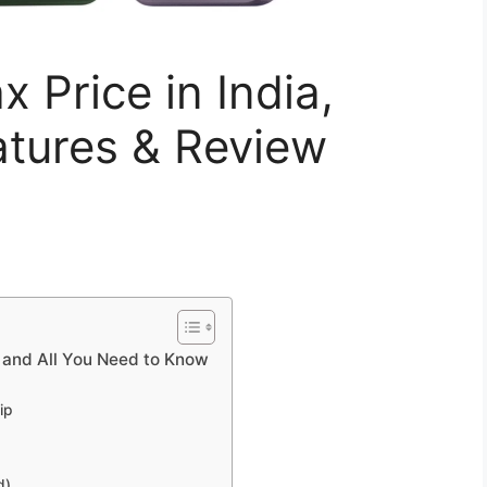
 Price in India,
atures & Review
e and All You Need to Know
ip
d)