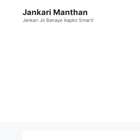
Skip
Jankari Manthan
to
content
Jankari Jo Banaye Aapko Smart!