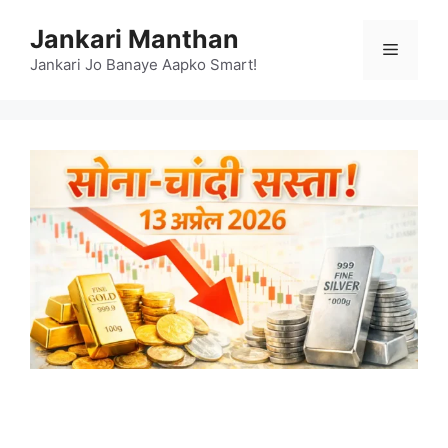
Skip
Jankari Manthan
to
Menu
content
Jankari Jo Banaye Aapko Smart!