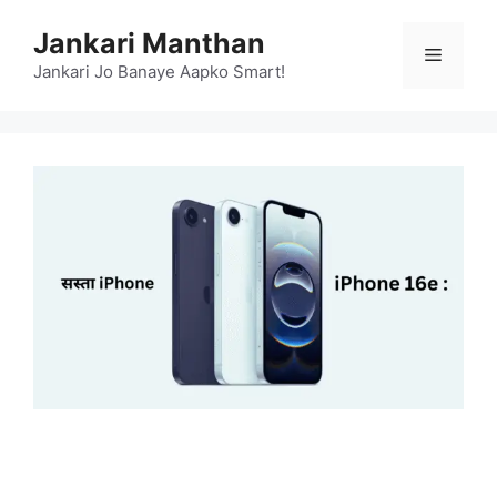
Skip
Jankari Manthan
to
Menu
content
Jankari Jo Banaye Aapko Smart!