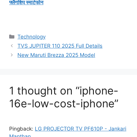
फ्लैगशिप स्मार्टफोन
Categories
Technology
TVS JUPITER 110 2025 Full Details
New Maruti Brezza 2025 Model
1 thought on “iphone-
16e-low-cost-iphone”
Pingback:
LG PROJECTOR TV PF610P - Jankari
Manthan