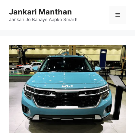
Skip
Jankari Manthan
to
Menu
content
Jankari Jo Banaye Aapko Smart!