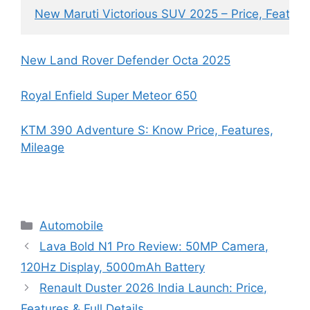
New Maruti Victorious SUV 2025 – Price, Featur
New Land Rover Defender Octa 2025
Royal Enfield Super Meteor 650
KTM 390 Adventure S: Know Price, Features,
Mileage
Categories
Automobile
Lava Bold N1 Pro Review: 50MP Camera,
120Hz Display, 5000mAh Battery
Renault Duster 2026 India Launch: Price,
Features & Full Details