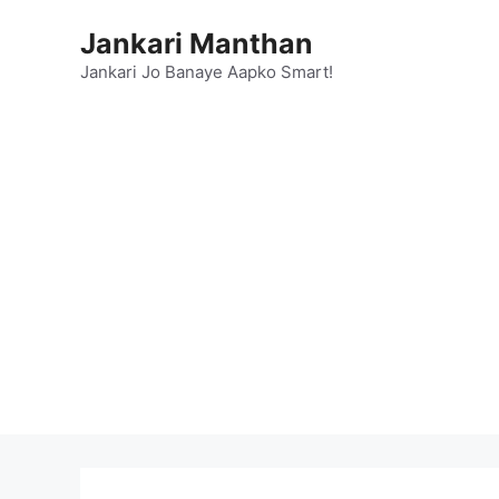
Skip
Jankari Manthan
to
content
Jankari Jo Banaye Aapko Smart!