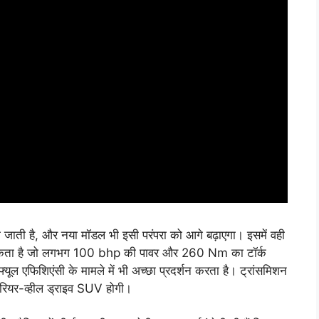
ी जाती है, और नया मॉडल भी इसी परंपरा को आगे बढ़ाएगा। इसमें वही
 सकता है जो लगभग 100 bhp की पावर और 260 Nm का टॉर्क
यूल एफिशिएंसी के मामले में भी अच्छा प्रदर्शन करता है। ट्रांसमिशन
 रियर-व्हील ड्राइव SUV होगी।