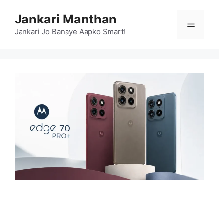
Skip
Jankari Manthan
to
Menu
content
Jankari Jo Banaye Aapko Smart!