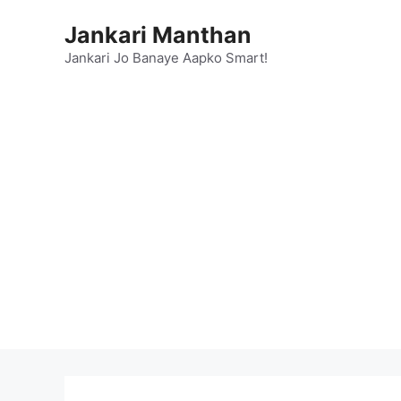
Skip
Jankari Manthan
to
content
Jankari Jo Banaye Aapko Smart!