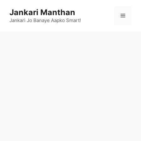
Skip
Jankari Manthan
to
Menu
content
Jankari Jo Banaye Aapko Smart!