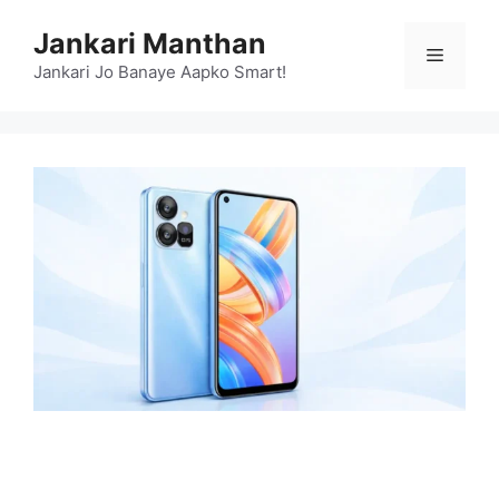
Skip
Jankari Manthan
to
Menu
content
Jankari Jo Banaye Aapko Smart!