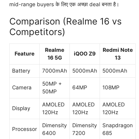
mid-range buyers के लिए एक अच्छा deal बनता है।
Comparison (Realme 16 vs
Competitors)
Realme
Redmi Note
Feature
iQOO Z9
16 5G
13
Battery
7000mAh
5000mAh
5000mAh
50MP +
Camera
64MP
108MP
50MP
AMOLED
AMOLED
AMOLED
Display
120Hz
120Hz
120Hz
Dimensity
Dimensity
Snapdragon
Processor
6400
7200
685