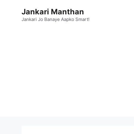
Skip
Jankari Manthan
to
content
Jankari Jo Banaye Aapko Smart!