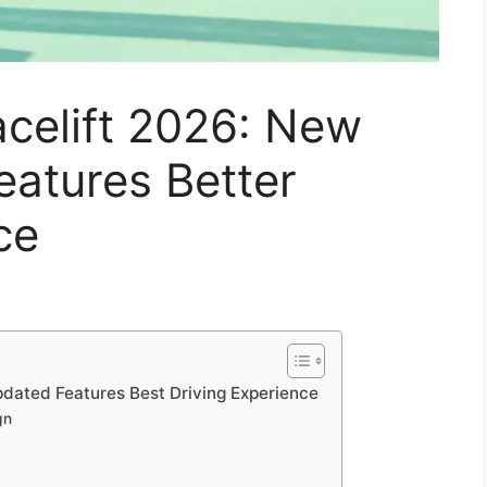
celift 2026: New
atures Better
ce
dated Features Best Driving Experience
gn