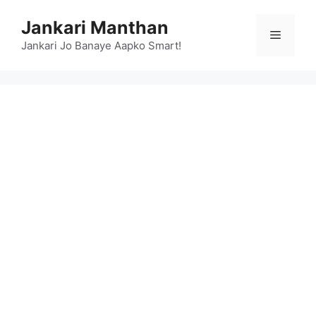
Skip
Jankari Manthan
to
Menu
content
Jankari Jo Banaye Aapko Smart!