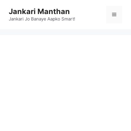
Skip
Jankari Manthan
to
Menu
content
Jankari Jo Banaye Aapko Smart!