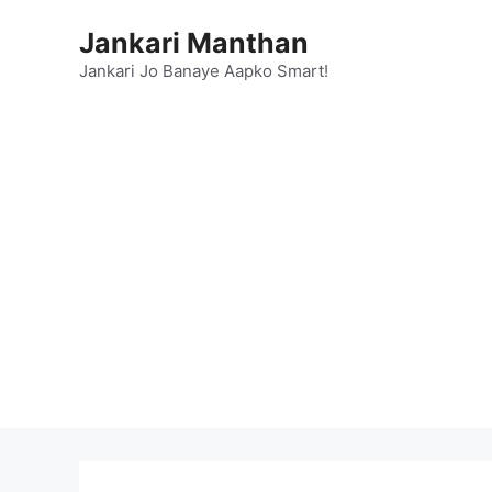
Skip
Jankari Manthan
to
content
Jankari Jo Banaye Aapko Smart!