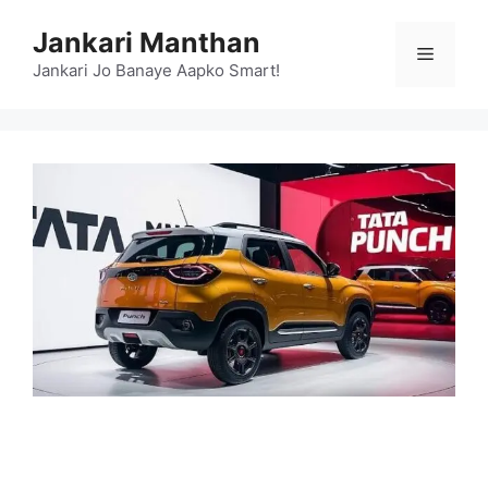
Skip
Jankari Manthan
to
Menu
content
Jankari Jo Banaye Aapko Smart!