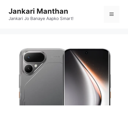
Skip
Jankari Manthan
to
Menu
content
Jankari Jo Banaye Aapko Smart!