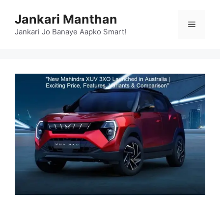
Skip
Jankari Manthan
to
Menu
content
Jankari Jo Banaye Aapko Smart!